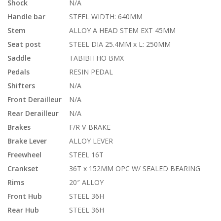
Shock
N/A
Handle bar
STEEL WIDTH: 640MM
Stem
ALLOY A HEAD STEM EXT 45MM
Seat post
STEEL DIA 25.4MM x L: 250MM
Saddle
TABIBITHO BMX
Pedals
RESIN PEDAL
Shifters
N/A
Front Derailleur
N/A
Rear Derailleur
N/A
Brakes
F/R V-BRAKE
Brake Lever
ALLOY LEVER
Freewheel
STEEL 16T
Crankset
36T x 152MM OPC W/ SEALED BEARING
Rims
20″ ALLOY
Front Hub
STEEL 36H
Rear Hub
STEEL 36H