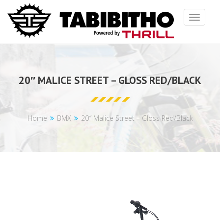
Toggle
navigat
20″ MALICE STREET – GLOSS RED/BLACK
Home
BMX
20″ Malice Street – Gloss Red/Black