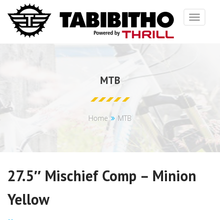
Toggle
navigat
MTB
Home
MTB
27.5″ Mischief Comp – Minion
Yellow