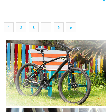
1
2
3
…
5
»