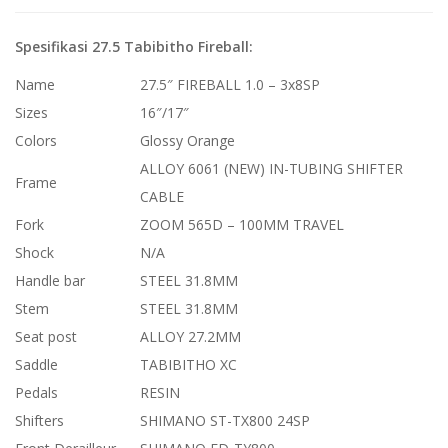
Spesifikasi 27.5 Tabibitho Fireball:
Name
27.5″ FIREBALL 1.0 – 3x8SP
Sizes
16″/17″
Colors
Glossy Orange
ALLOY 6061 (NEW) IN-TUBING SHIFTER
Frame
CABLE
Fork
ZOOM 565D – 100MM TRAVEL
Shock
N/A
Handle bar
STEEL 31.8MM
Stem
STEEL 31.8MM
Seat post
ALLOY 27.2MM
Saddle
TABIBITHO XC
Pedals
RESIN
Shifters
SHIMANO ST-TX800 24SP