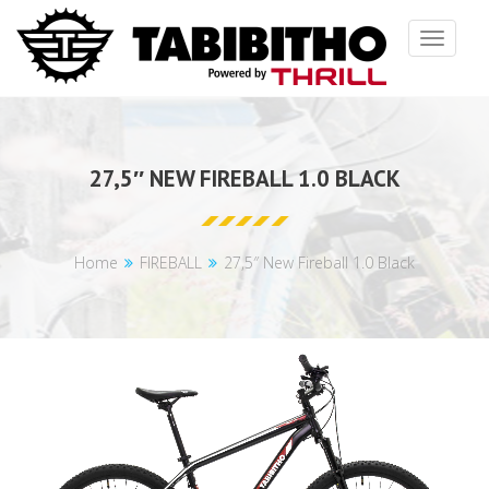
Toggle
navigat
27,5″ NEW FIREBALL 1.0 BLACK
Home
FIREBALL
27,5″ New Fireball 1.0 Black