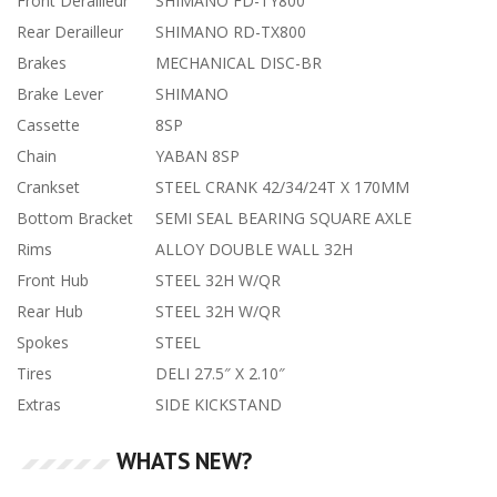
Front Derailleur
SHIMANO FD-TY800
Rear Derailleur
SHIMANO RD-TX800
Brakes
MECHANICAL DISC-BR
Brake Lever
SHIMANO
Cassette
8SP
Chain
YABAN 8SP
Crankset
STEEL CRANK 42/34/24T X 170MM
Bottom Bracket
SEMI SEAL BEARING SQUARE AXLE
Rims
ALLOY DOUBLE WALL 32H
Front Hub
STEEL 32H W/QR
Rear Hub
STEEL 32H W/QR
Spokes
STEEL
Tires
DELI 27.5″ X 2.10″
Extras
SIDE KICKSTAND
WHATS NEW?